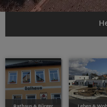
He
Rathaus & Bürger
Leben & Wo