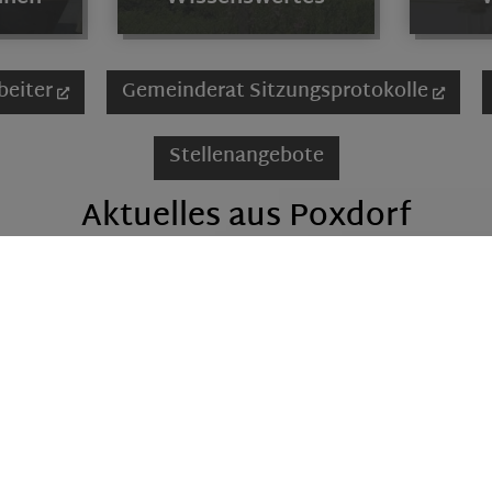
beiter
Gemeinderat Sitzungsprotokolle
Stellenangebote
Aktuelles aus Poxdorf