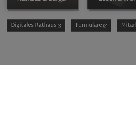
Digitales Rathaus
Formulare
Mitar
HanseMerkur