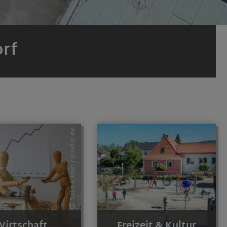
orf
Silke Kaiser / pixelio.de
Wirtschaft
Freizeit & Kultur